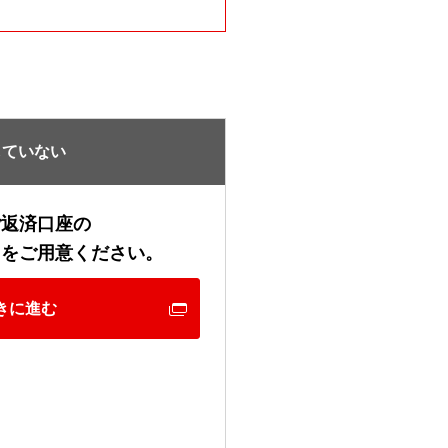
していない
ご返済口座の
ド
をご用意ください。
きに進む