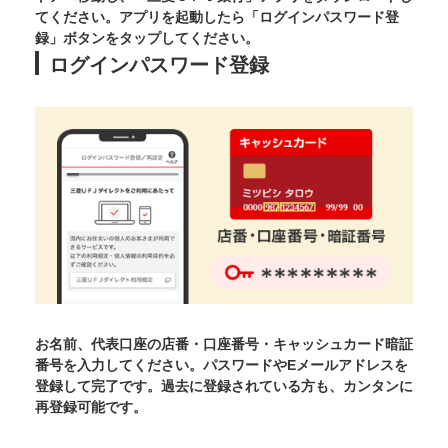
てください。アプリを起動したら「ログインパスワード登
録」ボタンをタップしてください。
ログインパスワード登録
お名前、代表口座の店番・口座番号・キャッシュカード暗証
番号を入力してください。パスワードやEメールアドレスを
登録して完了です。過去に登録されている方も、カンタンに
再登録可能です。