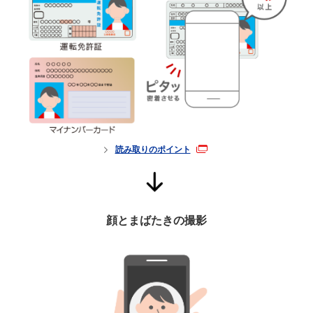
読み取りのポイント
顔とまばたきの撮影