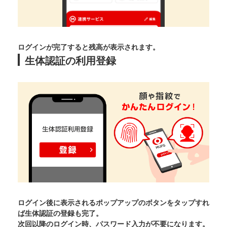
ログインが完了すると残高が表示されます。
生体認証の利用登録
ログイン後に表示されるポップアップのボタンをタップすれ
ば生体認証の登録も完了。
次回以降のログイン時、パスワード入力が不要になります。