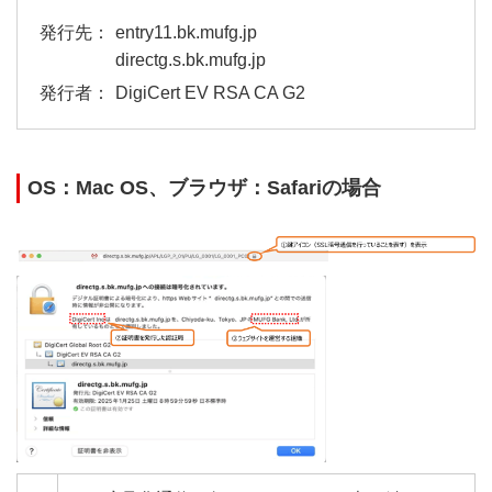
entry11.bk.mufg.jp
directg.s.bk.mufg.jp
DigiCert EV RSA CA G2
OS：Mac OS、ブラウザ：Safariの場合