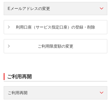
Eメールアドレスの変更
【お持ちいただくもの】
代表口座のお届出印
以下からお手続きしてください。
代表口座の通帳・キャッシュカード・本人確認資料の
利用口座（サービス指定口座）の登録・削除
いずれか
Eメールアドレス変更
（ログイン）
ご本人確認資料について
ご利用限度額の変更
スマートフォンアプリ「三菱ＵＦＪ銀行」をご利用の
場合は、ログイン後【マイページ】ー【ご本人情報】
ー【Eメールアドレスの変更】からお手続きしてくだ
ご利用再開
さい。
ご利用再開
【お手続きが必要な方】