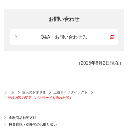
以下の事由等で、三菱ＵＦＪダイレクトがご利用いた
だけない状態となっている方
お問い合わせ
（*）
過去にご契約カード
を紛失した
（*）
過去にご契約カード
をお受け取りいただ
Q&A・お問い合わせ先
けなかった
2018年7月14日以降発行停止
（2025年6月2日現在）
【お手続き方法】
お近くの支店窓口でお手続きください。
本お手続きはご予約対象外です。
順番にご案内いたしますので、ご希望の店舗へお越しくだ
ホーム
個人のお客さま
三菱ＵＦＪダイレクト
さい。
ご登録内容の変更（パスワードを忘れた等）
店舗検索はこちら
金融商品勧誘方針
お手続き後、約1週間～10日でお届出住所に「ご契約
投資信託・保険等のお取り扱い