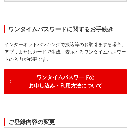
アプリで生体認証をご利用の方は、アプリ起動後、【ログ
以下からお手続きしてください。
インパスワードでログイン】からログイン画面を表示くだ
さい。
ＩＢログインパスワード変更
ワンタイムパスワードに関するお手続き
ワンタイムパスワードロック解除
（ログイン）
インターネットバンキングで振込等のお取引をする場合、
アプリまたはカードで生成・表示するワンタイムパスワー
ドの入力が必要です。
ワンタイムパスワードを利用できない方
ワンタイムパスワードの
お近くの支店窓口でお手続きください。
お申し込み・利用方法について
本お手続きはご予約対象外です。
順番にご案内いたしますので、ご希望の店舗へお越しくだ
さい。
店舗検索はこちら
ご登録内容の変更
また、書面でのお手続きは、ご案内を終了しておりま
す。