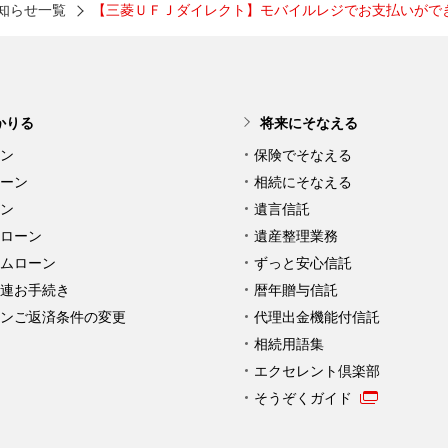
知らせ一覧
【三菱ＵＦＪダイレクト】モバイルレジでお支払いがで
かりる
将来にそなえる
ン
保険でそなえる
ーン
相続にそなえる
ン
遺言信託
ローン
遺産整理業務
ムローン
ずっと安心信託
連お手続き
暦年贈与信託
ンご返済条件の変更
代理出金機能付信託
相続用語集
エクセレント倶楽部
そうぞくガイド