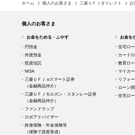
ホーム
個人のお客さま
三菱ＵＦＪダイレクト
お
個人のお客さま
お金をためる・ふやす
お金を
円預金
住宅ロー
外貨預金
カードロ
投資信託
教育ロー
NISA
マイカー
三菱ＵＦＪ eスマート証券
リフォー
（金融商品仲介）
ローン関
三菱ＵＦＪモルガン・スタンレー証券
住宅ロー
（金融商品仲介）
ファンドラップ
ロボアドバイザー
終身保険・年金保険等
（保険で資産形成）