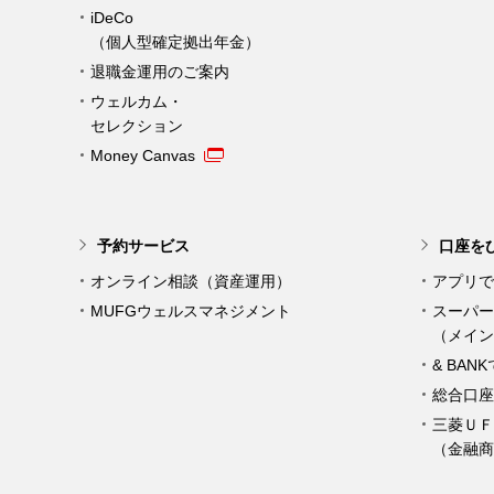
iDeCo
（個人型確定拠出年金）
退職金運用のご案内
ウェルカム・
セレクション
Money Canvas
予約サービス
口座を
オンライン相談（資産運用）
アプリで
MUFGウェルスマネジメント
スーパー
（メイン
& BAN
総合口座
三菱ＵＦ
（金融商