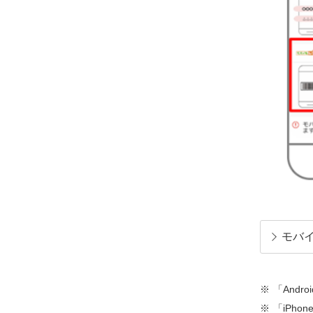
モバ
「Andr
「iPh